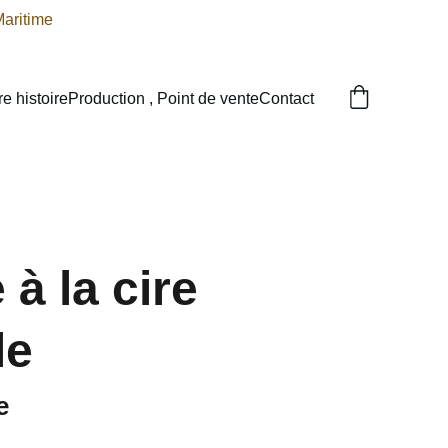
Maritime
re histoire
Production , Point de vente
Contact
à la cire
le
e