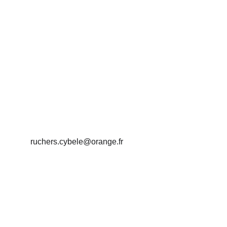
Christelle C.
Accueil
Miel et produits de la ruche depuis 1997.
LOCAL
ruchers.cybele@orange.fr
05 46 01 71 01